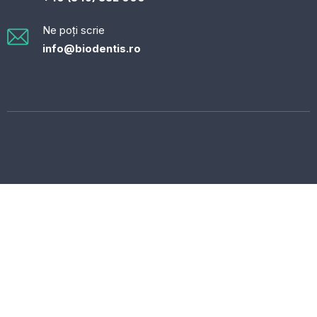
Ne poți scrie
info@biodentis.ro
Suntem specializați în tratamente stomatologice complexe, de