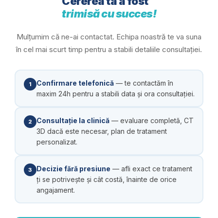
Cererea ta a fost
trimisă cu succes!
Mulțumim că ne-ai contactat. Echipa noastră te va suna
în cel mai scurt timp pentru a stabili detaliile consultației.
Confirmare telefonică
— te contactăm în
1
maxim 24h pentru a stabili data și ora consultației.
Consultație la clinică
— evaluare completă, CT
2
3D dacă este necesar, plan de tratament
personalizat.
Decizie fără presiune
— afli exact ce tratament
3
ți se potrivește și cât costă, înainte de orice
angajament.