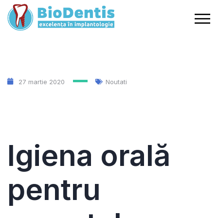
27 martie 2020
Noutati
Igiena orală
pentru