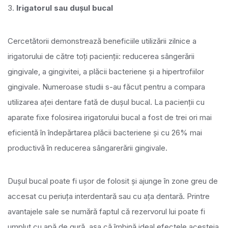
3.
Irigatorul sau dușul bucal
Cercetătorii demonstrează beneficiile utilizării zilnice a
irigatorului de către toți pacienții: reducerea sângerării
gingivale, a gingivitei, a plăcii bacteriene și a hipertrofiilor
gingivale. Numeroase studii s-au făcut pentru a compara
utilizarea aței dentare fată de dușul bucal. La pacienții cu
aparate fixe folosirea irigatorului bucal a fost de trei ori mai
eficientă în îndepărtarea plăcii bacteriene și cu 26% mai
productivă în reducerea sângarerării gingivale.
Dușul bucal poate fi ușor de folosit și ajunge în zone greu de
accesat cu periuța interdentară sau cu ața dentară. Printre
avantajele sale se numără faptul că rezervorul lui poate fi
umplut cu apă de gură, așa că îmbină ideal efectele acesteia