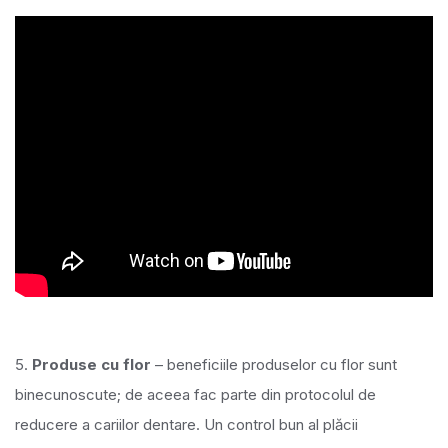
5.
Produse cu flor
– beneficiile produselor cu flor sunt
binecunoscute; de aceea fac parte din protocolul de
reducere a cariilor dentare. Un control bun al plăcii