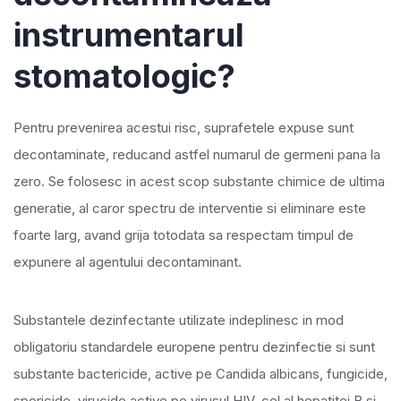
instrumentarul
stomatologic?
Pentru prevenirea acestui risc, suprafetele expuse sunt
decontaminate, reducand astfel numarul de germeni pana la
zero. Se folosesc in acest scop substante chimice de ultima
generatie, al caror spectru de interventie si eliminare este
foarte larg, avand grija totodata sa respectam timpul de
expunere al agentului decontaminant.
Substantele dezinfectante utilizate indeplinesc in mod
obligatoriu standardele europene pentru dezinfectie si sunt
substante bactericide, active pe Candida albicans, fungicide,
sporicide, virucide active pe virusul HIV, cel al hepatitei B si