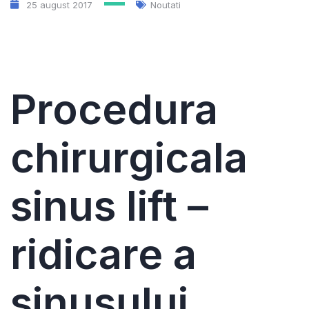
25 august 2017
Noutati
Procedura
chirurgicala
sinus lift –
ridicare a
sinusului